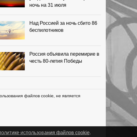
ночь на 31 июля
Над Россией за ночь сбито 86
беспилотников
Россия объявила перемирие в
честь 80-летия Победы
ользования файлов cookie, не является
нетЛаб – Сайты и CRM
политике использования файлов cookie
.