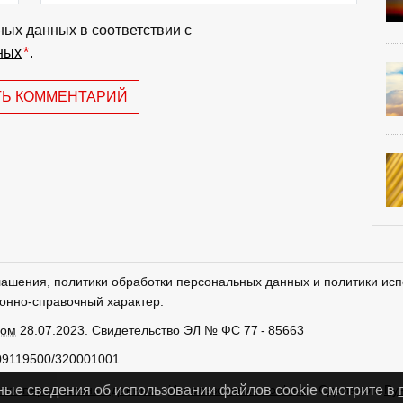
ных данных в соответствии с
ных
*
.
ТЬ КОММЕНТАРИЙ
лашения, политики обработки персональных данных и политики исп
онно-справочный характер.
ром
28.07.2023. Свидетельство ЭЛ № ФС 77 - 85663
09119500/320001001
тки персональных данных
Использование cookies
Сделано в
Ру
ные сведения об использовании файлов cookie смотрите в