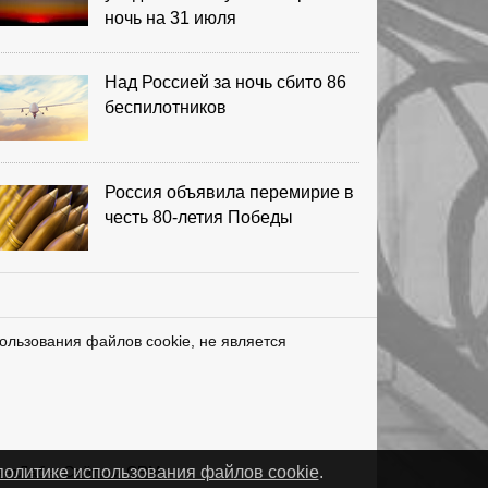
ночь на 31 июля
Над Россией за ночь сбито 86
беспилотников
Россия объявила перемирие в
честь 80-летия Победы
ользования файлов cookie, не является
нетЛаб – Сайты и CRM
политике использования файлов cookie
.