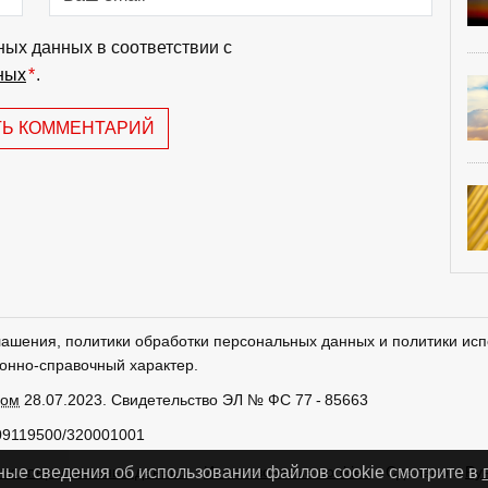
ных данных в соответствии с
ных
*
.
ТЬ КОММЕНТАРИЙ
лашения, политики обработки персональных данных и политики исп
онно-справочный характер.
ром
28.07.2023. Свидетельство ЭЛ № ФС 77 - 85663
09119500/320001001
тки персональных данных
Использование cookies
Сделано в
Ру
ные сведения об использовании файлов cookie смотрите в