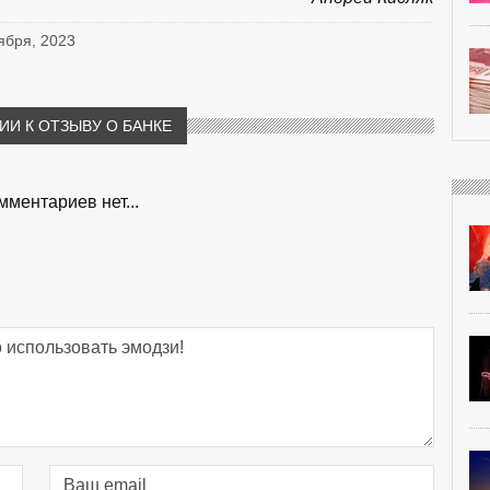
оября, 2023
И К ОТЗЫВУ О БАНКЕ
мментариев нет...