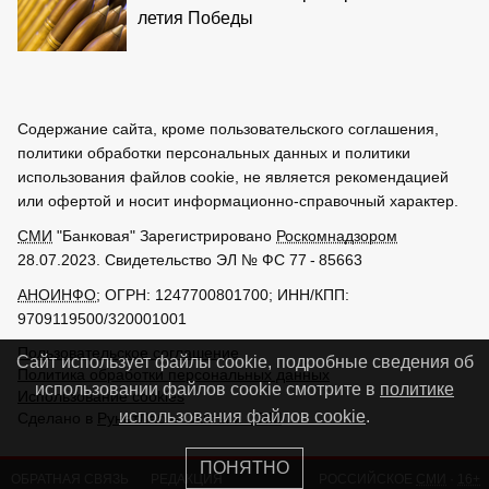
летия Победы
Содержание сайта, кроме пользовательского соглашения,
политики обработки персональных данных и политики
использования файлов cookie, не является рекомендацией
или офертой и носит информационно-справочный характер.
СМИ
"Банковая" Зарегистрировано
Роскомнадзором
28.07.2023. Свидетельство ЭЛ № ФС 77 - 85663
АНОИНФО
; ОГРН: 1247700801700; ИНН/КПП:
9709119500/320001001
Пользовательское соглашение
Сайт использует файлы cookie, подробные сведения об
Политика обработки персональных данных
использовании файлов cookie смотрите в
политике
Использование cookies
использования файлов cookie
.
Сделано в
РунетЛаб – Сайты и CRM
ПОНЯТНО
ОБРАТНАЯ СВЯЗЬ
РЕДАКЦИЯ
РОССИЙСКОЕ
СМИ
·
16+