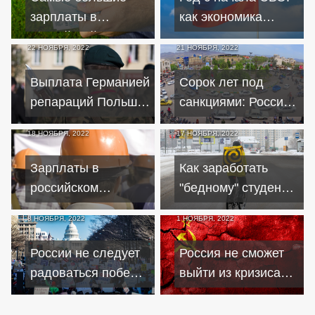
брендов
зарплаты в
как экономика
российской
России выдержала
22 НОЯБРЯ, 2022
21 НОЯБРЯ, 2022
провинции платят
санкции Запада
"на северах"
Выплата Германией
Сорок лет под
репараций Польше
санкциями: Россию
не в интересах
должен научить
18 НОЯБРЯ, 2022
17 НОЯБРЯ, 2022
России
опыт Ирана
Зарплаты в
Как заработать
российском
"бедному" студенту:
Донбассе,
пять самых
8 НОЯБРЯ, 2022
1 НОЯБРЯ, 2022
Запорожье и
популярных
Херсонской области
вариантов
России не следует
Россия не сможет
радоваться победе
выйти из кризиса
республиканцев на
без реальных
выборах в США
действий властей