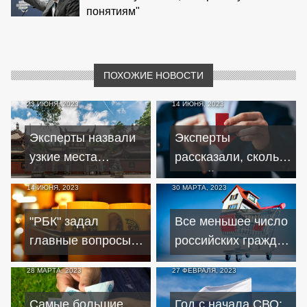
понятиям"
ПОХОЖИЕ НОВОСТИ
23 ИЮНЯ, 2023
14 ИЮНЯ, 2023
Эксперты назвали
Эксперты
узкие места
рассказали, сколько
экономического
российскому рублю
14 ИЮНЯ, 2023
30 МАРТА, 2023
сотрудничества
осталось падать
России и КНР
"РБК" задал
Все меньшее число
главные вопросы
российских граждан
владельцам
могут приобрести
28 МАРТА, 2023
27 ФЕВРАЛЯ, 2023
ушедших с рынка
новое жилье
РФ западных
Самые большие
Год с начала СВО: