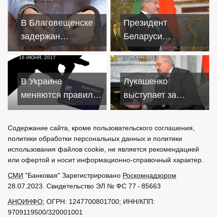
кредитов
В Благовещенске
Президент
задержан
Беларуси
кредитный
призывает к
16 ИЮНЯ, 2017
16 ИЮНЯ, 2017
мошенник
сотрудничеству
дурачащий
российскую Альфа-
В Украине
Лукашенко
пенсионерок
Групп
меняются правила
выступает за
предоставления и
расширение
погашения
сотрудничества с
Содержание сайта, кроме пользовательского соглашения,
кредитов
российским
политики обработки персональных данных и политики
Сбербанком
использования файлов cookie, не является рекомендацией
или офертой и носит информационно-справочный характер.
СМИ
"Банковая" Зарегистрировано
Роскомнадзором
28.07.2023. Свидетельство ЭЛ № ФС 77 - 85663
АНОИНФО
; ОГРН: 1247700801700; ИНН/КПП:
9709119500/320001001