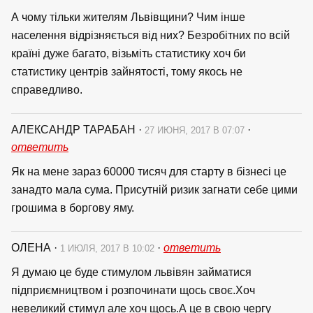
А чому тільки жителям Львівщини? Чим інше
населення відрізняється від них? Безробітних по всій
країні дуже багато, візьміть статистику хоч би
статистику центрів зайнятості, тому якось не
справедливо.
АЛЕКСАНДР ТАРАБАН
·
·
27 ИЮНЯ, 2017 В 07:07
ответить
Як на мене зараз 60000 тисяч для старту в бізнесі це
занадто мала сума. Присутній ризик загнати себе цими
грошима в боргову яму.
ОЛЕНА
·
·
ответить
1 ИЮЛЯ, 2017 В 10:02
Я думаю це буде стимулом львівян займатися
підприємництвом і розпочинати щось своє.Хоч
невеликий стимул але хоч щось.А це в свою чергу