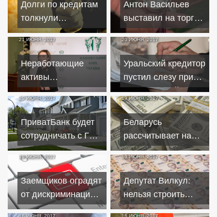
Долги по кредитам
Антон Васильев
толкнули
выставил на торги
минчанина на
золотые часы от Ил
21 ИЮНЯ, 2017
20 ИЮНЯ, 2017
вооруженный
Дархана
разбой
Неработающие
Уральский кредитор
активы
пустил слезу при
препятствуют
виде условий жизни
20 ИЮНЯ, 2017
19 ИЮНЯ, 2017
возобновлению
должников
кредитования
ПриватБанк будет
Беларусь
сотрудничать с ГИУ
рассчитывает на
по программам
средства Европы и
19 ИЮНЯ, 2017
19 ИЮНЯ, 2017
ипотечного
США
кредитования
Заемщиков оградят
Депутат Вилкул:
от дискриминации в
нельзя строить
сфере страхования
Украину за счет
16 ИЮНЯ, 2017
16 ИЮНЯ, 2017