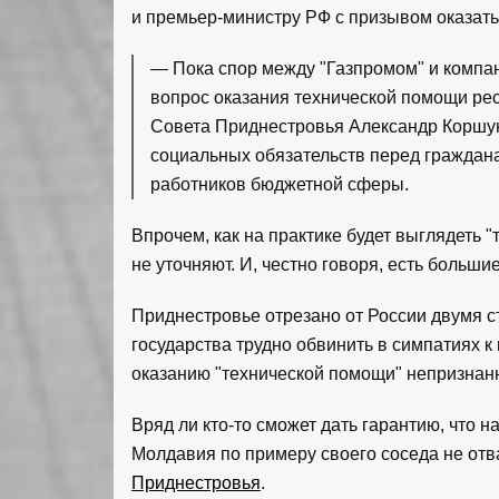
и премьер-министру РФ с призывом оказат
— Пока спор между "Газпромом" и компа
вопрос оказания технической помощи ре
Совета Приднестровья Александр Коршун
социальных обязательств перед граждана
работников бюджетной сферы.
Впрочем, как на практике будет выглядеть "
не уточняют. И, честно говоря, есть больши
Приднестровье отрезано от России двумя с
государства трудно обвинить в симпатиях к
оказанию "технической помощи" непризнанн
Вряд ли кто-то сможет дать гарантию, что 
Молдавия по примеру своего соседа не от
Приднестровья
.