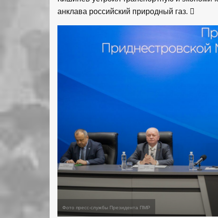
анклава российский природный газ.
Фото пресс-службы Президента ПМР