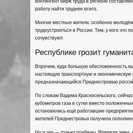
контингент бирж труда в регионе составляют
работу найти труднее всего.
Многие местные жители, особенно молодёжь
трудоустроиться в России. Тем, у кого это 
сочувствуют.
Республике грозит гуманит
Впрочем, куда большую обеспокоенность в
настоящую транспортную и экономическую б
предназначающийся Приднестровью россий
По словам Вадима Красносельского, сейчас
кубометров газа в сутки вместо положенных 
остановились ещё работавшие предприятия
жителей Приднестровья получила пополнен
Но и это — только полбеды. Впереди зима.