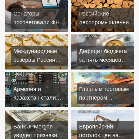
впервые с апреля
евро в первом
квартале 2023
Сенаторы
Российские
посоветовали ФНС
лесопромышленники
выявлять
жалуются
8 ИЮНЯ, 2023
7 ИЮНЯ, 2023
уклоняющихся от
на отсутствие
налогов блогеров
господдержки
Международные
Дефицит бюджета
резервы России
за пять месяцев
снизились на $11,6
2023 года составил
7 ИЮНЯ, 2023
7 ИЮНЯ, 2023
млрд по итогам мая
3,41 трлн рублей
Армения и
Главным торговым
Казахстан стали
партнером
блокировать оплату
Казахстана вместо
6 ИЮНЯ, 2023
6 ИЮНЯ, 2023
поставок
России станет
электроники
Китай
Банк JPMorgan
Европейский
в Россию
увидел признаки
потолок цен на