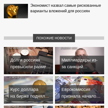
Экономист назвал самые рискованные
варианты вложений для россиян
ПОХОЖИЕ НОВОСТИ
12 ИЮНЯ, 2023
9 ИЮНЯ, 2023
Долги россиян
Миллиардеры из-
превысили размер
за санкций
расходов
переориентировали
9 ИЮНЯ, 2023
8 ИЮНЯ, 2023
федерального
инвестиции
бюджета на 2023
на российский
Курс доллара
Еврокомиссия
год
рынок
на бирже поднялся
признала начало
выше 83 рублей –
рецессии в зоне
8 ИЮНЯ, 2023
8 ИЮНЯ, 2023