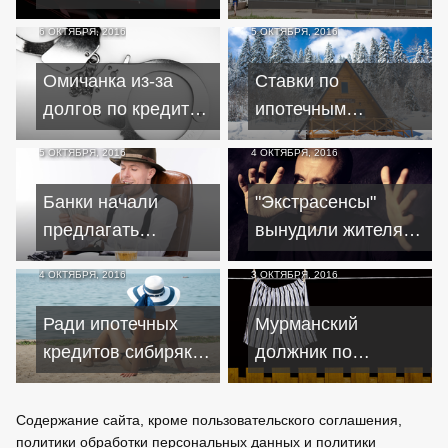
долгов по кредиту
вернуть клиентке
6 ОКТЯБРЯ, 2016
5 ОКТЯБРЯ, 2016
угрозой теракта
списанные за
кредит средства
Омичанка из-за
Ставки по
долгов по кредиту
ипотечным
обчистила
кредитам в 2018-м
5 ОКТЯБРЯ, 2016
4 ОКТЯБРЯ, 2016
подопечную
могут снизиться до
старушку
9%
Банки начали
"Экстрасенсы"
предлагать
вынудили жителя
заемщикам
Кирово-Чепецка
4 ОКТЯБРЯ, 2016
3 ОКТЯБРЯ, 2016
"кредитные
взять кредит в пол
каникулы"
миллиона рублей
Ради ипотечных
Мурманский
кредитов сибиряки
должник по
отказываются от
миллионным
путешествий
кредитам оказался
Содержание сайта, кроме пользовательского соглашения,
нищим
политики обработки персональных данных и политики