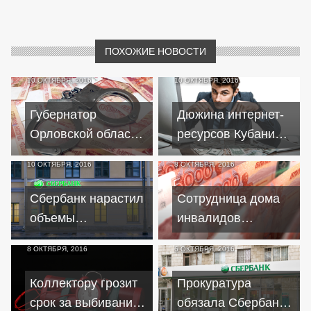
ПОХОЖИЕ НОВОСТИ
10 ОКТЯБРЯ, 2016
10 ОКТЯБРЯ, 2016
Губернатор
Дюжина интернет-
Орловской области
ресурсов Кубани
взял на контроль
незаконно
10 ОКТЯБРЯ, 2016
8 ОКТЯБРЯ, 2016
ситуацию с
предлагала услуги
кредитами
по кредитам
Сбербанк нарастил
Сотрудница дома
инвалидов
объемы
инвалидов
кредитования
подставила
8 ОКТЯБРЯ, 2016
6 ОКТЯБРЯ, 2016
малого бизнеса на
подопечных с
Алтае
кредитами
Коллектору грозит
Прокуратура
срок за выбивание
обязала Сбербанк