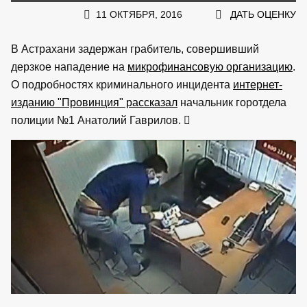
11 ОКТЯБРЯ, 2016
ДАТЬ ОЦЕНКУ
В Астрахани задержан грабитель, совершивший
дерзкое нападение на
микрофинансовую организацию
.
О подробностях криминального инцидента
интернет-
изданию "Провинция" рассказал
начальник горотдела
полиции №1 Анатолий Гаврилов.