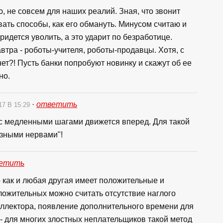
, не совсем для наших реалий. Зная, что звонит
ать способы, как его обмануть. Минусом считаю и
ридется уволить, а это ударит по безработице.
втра - роботы-учителя, роботы-продавцы. Хотя, с
нет?! Пусть банки попробуют новинку и скажут об ее
но.
·
ответить
17 В 15:29
сс медленными шагами движется вперед. Для такой
езными нервами"!
етить
 как и любая другая имеет положительные и
ожительных можно считать отсутствие наглого
оллектора, появление дополнительного времени для
 - для многих злостных неплательщиков такой метод