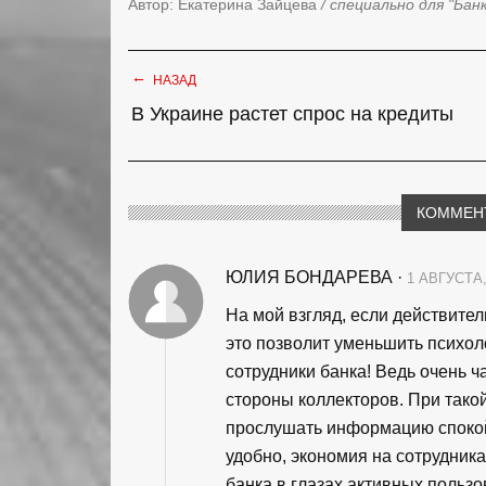
Автор: Екатерина Зайцева
/ специально для "Бан
←
НАЗАД
В Украине растет спрос на кредиты
КОММЕН
ЮЛИЯ БОНДАРЕВА
·
1 АВГУСТА,
На мой взгляд, если действител
это позволит уменьшить психол
сотрудники банка! Ведь очень ч
стороны коллекторов. При тако
прослушать информацию спокойн
удобно, экономия на сотрудни
банка в глазах активных пользо