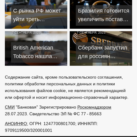
уровень 2021 года
С рынка РФ может
Бразилия готовится
уйти треть
увеличить поставки
таксистов из-за
кофе в Россию –
7 СЕНТЯБРЯ, 2023
7 СЕНТЯБРЯ, 2023
высоких цен на
акцент на
ОСАГО
спецсорта
British American
Сбербанк запустил
Tobacco нашла
для россиян
покупателя бизнеса
переводы в Иран
и уходит из России
по номеру счета
Содержание сайта, кроме пользовательского соглашения,
политики обработки персональных данных и политики
использования файлов cookie, не является рекомендацией
или офертой и носит информационно-справочный характер.
СМИ
"Банковая" Зарегистрировано
Роскомнадзором
28.07.2023. Свидетельство ЭЛ № ФС 77 - 85663
АНОИНФО
; ОГРН: 1247700801700; ИНН/КПП:
9709119500/320001001