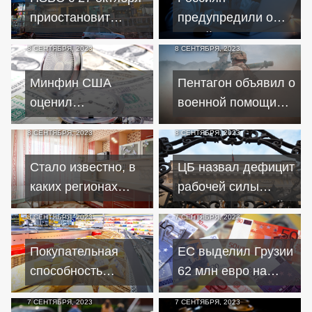
приостановит
предупредили о
переводы для
новой схеме
8 СЕНТЯБРЯ, 2023
8 СЕНТЯБРЯ, 2023
России и Беларуси
мошенников в
Телеграм
Минфин США
Пентагон объявил о
оценил
военной помощи
блокированные
Украине на 600 млн
8 СЕНТЯБРЯ, 2023
8 СЕНТЯБРЯ, 2023
активы России в
долларов
280 миллиардов
Стало известно, в
ЦБ назвал дефицит
долларов
каких регионах
рабочей силы
России самая
главной причиной
8 СЕНТЯБРЯ, 2023
7 СЕНТЯБРЯ, 2023
дешевая ипотека
роста зарплат в
России
Покупательная
ЕС выделил Грузии
способность
62 млн евро на
доходов в РФ
укрепление
7 СЕНТЯБРЯ, 2023
7 СЕНТЯБРЯ, 2023
вернулась на
обороноспособности