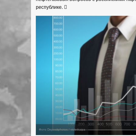
республике.
Фото Depositphotos / violetkaipa