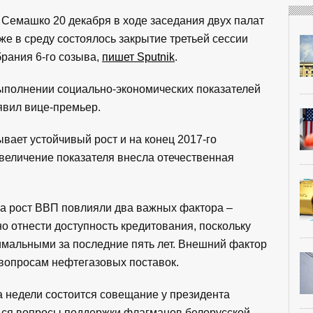
Семашко 20 декабря в ходе заседания двух палат
же в среду состоялось закрытие третьей сессии
рания 6-го созыва,
пишет Sputnik
.
ыполнении социально-экономических показателей
аявил вице-премьер.
вает устойчивый рост и на конец 2017-го
увеличение показателя внесла отечественная
на рост ВВП повлияли два важных фактора –
о отнести доступность кредитования, поскольку
мальными за последние пять лет. Внешний фактор
 вопросам нефтегазовых поставок.
а недели состоится совещание у президента
ться вопросы поддержки флагманов белорусской