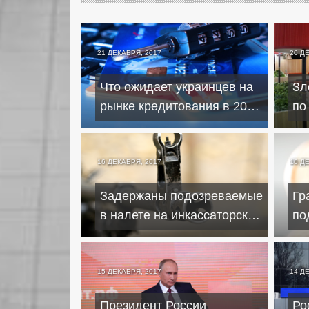
21 ДЕКАБРЯ, 2017
20 Д
Что ожидает украинцев на
Зл
рынке кредитования в 2018
по
году
уд
16 ДЕКАБРЯ, 2017
16 Д
Задержаны подозреваемые
Гр
в налете на инкассаторский
по
автомобиль
би
15 ДЕКАБРЯ, 2017
14 Д
Президент России
Ро