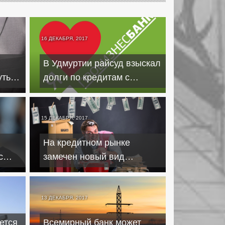
16 ДЕКАБРЯ, 2017
В Удмуртии райсуд взыскал
уться
долги по кредитам с
клиентов лопнувшего
Пробизнесбанка
15 ДЕКАБРЯ, 2017
На кредитном рынке
с
замечен новый вид
ми
мошенничества
13 ДЕКАБРЯ, 2017
ется
Всемирный банк может