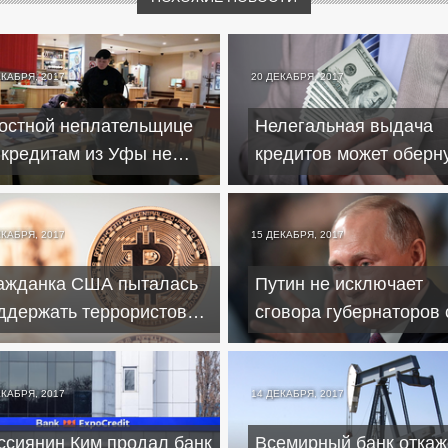
ЕКАБРЯ, 2017
20 ДЕКАБРЯ, 2017
остной неплательщице
Нелегальная выдача
 кредитам из Уфы не
кредитов может оберн
алось посетить Петербург
запретом на работу
ЕКАБРЯ, 2017
15 ДЕКАБРЯ, 2017
ажданка США пыталась
Путин не исключает
ддержать террористов
сговора губернаторов 
ткоинами
коммерческими банка
ЕКАБРЯ, 2017
14 ДЕКАБРЯ, 2017
ссиянин Ким продал банк
Всемирный банк откаж