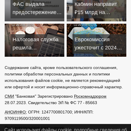
на отметке
экономическое
ФАС выдала
Кабмин направит
90 рублей
давление
предостережение
₽15 млрд на
совладельцу
помощь с выплатой
14 ИЮЛЯ, 2023
14 ИЮЛЯ, 2023
Внуково из-за
ипотеки
заявлений о ценах
многодетным
Налоговая служба
Еврокомиссия
семьям
решила
ужесточит с 2024
автоматически
года условия
списывать деньги
финансовой
Содержание сайта, кроме пользовательского соглашения,
со счетов россиян
помощи Украине
политики обработки персональных данных и политики
использования файлов cookie, не является рекомендацией
или офертой и носит информационно-справочный характер.
СМИ
"Банковая" Зарегистрировано
Роскомнадзором
28.07.2023. Свидетельство ЭЛ № ФС 77 - 85663
АНОИНФО
; ОГРН: 1247700801700; ИНН/КПП:
9709119500/320001001
Пользовательское соглашение
Сайт использует файлы cookie, подробные сведения об