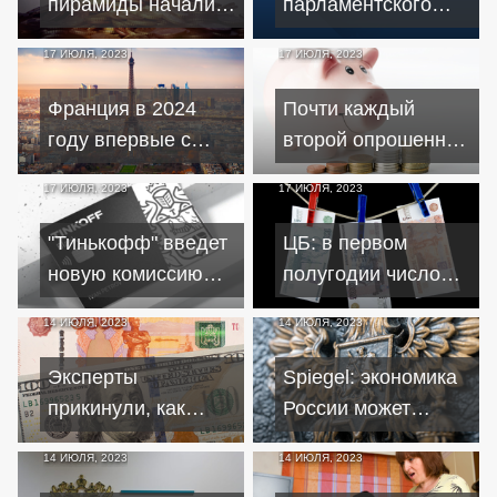
пирамиды начали
парламентского
маскироваться под
расследования
17 ИЮЛЯ, 2023
17 ИЮЛЯ, 2023
образовательные
краха Credit Suisse
платформы
засекретят на 50
Франция в 2024
Почти каждый
лет
году впервые с
второй опрошенный
2015 года сократит
россиянин
17 ИЮЛЯ, 2023
17 ИЮЛЯ, 2023
госрасходы
признался в
неумении копить
"Тинькофф" введет
ЦБ: в первом
деньги
новую комиссию
полугодии число
за пополнение карт
финансовых
14 ИЮЛЯ, 2023
14 ИЮЛЯ, 2023
МИР через
пирамид
банкоматы
увеличилось на
Эксперты
Spiegel: экономика
19%
прикинули, как
России может
долго будет
годами
14 ИЮЛЯ, 2023
14 ИЮЛЯ, 2023
держаться доллар
выдерживать