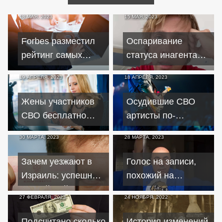
18 МАЯ, 2023
15 МАЯ, 2023
Forbes разместил
Оспаривание
рейтинг самых
статуса инагента
богатых граждан
позволит Галкину
19 АПРЕЛЯ, 2023
18 АПРЕЛЯ, 2023
РФ по полученным
зарабатывать в
дивидендам
России
Жены участников
Осудившие СВО
СВО бесплатно
артисты по-
научатся ведению
прежнему
30 МАРТА, 2023
28 МАРТА, 2023
бизнеса в РФ
зарабатывают в
России
Зачем уезжают в
Голос на записи,
Израиль: успешный
похожий на
российский
Пригожина, показал
27 ФЕВРАЛЯ, 2023
24 НОЯБРЯ, 2022
бизнесмен делится
двоемыслие
опытом
российских элит
Подсчитано сколько
История изменений