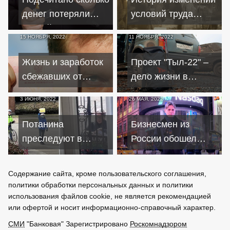
денег потеряли
условий труда
российские
несовершеннолетних
15 НОЯБРЯ, 2022
11 НОЯБРЯ, 2022
миллиардеры с
с начала XX века
начала СВО
Жизнь и заработок
Проект "Тыл-22" –
сбежавших от
дело жизни в
мобилизации
условиях
3 ИЮНЯ, 2022
26 МАЯ, 2022
россиян
непрекращающихся
боёв
Потанина
Бизнесмен из
преследуют в
России обошел
Пенсильвании
Tinder и сколотил
местные пожилые
миллиардное
Содержание сайта, кроме пользовательского соглашения,
активисты
состояние
политики обработки персональных данных и политики
использования файлов cookie, не является рекомендацией
или офертой и носит информационно-справочный характер.
СМИ
"Банковая" Зарегистрировано
Роскомнадзором