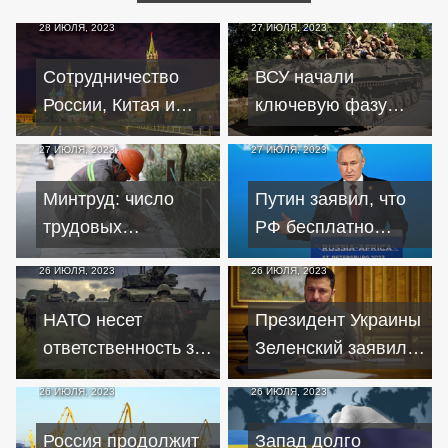
28 ИЮЛЯ, 2023
27 ИЮЛЯ, 2023
Сотрудничество
ВСУ начали
России, Китая и
ключевую фазу
КНДР несет угрозу
контрнаступления
27 ИЮЛЯ, 2023
27 ИЮЛЯ, 2023
для Запада – Daily
на Украине – New
Express
York Times
Минтруд: число
Путин заявил, что
трудовых
РФ бесплатно
мигрантов в РФ к
поставит зерно в
26 ИЮЛЯ, 2023
26 ИЮЛЯ, 2023
2030 году достигнет
Африку через 3-4
3,5 миллионов
месяца
НАТО несет
Президент Украины
ответственность за
Зеленский заявил
провал
об усилении систем
26 ИЮЛЯ, 2023
26 ИЮЛЯ, 2023
контрнаступления
ПВО в стране
ВСУ – Newsweek
Россия продолжит
Запад долго