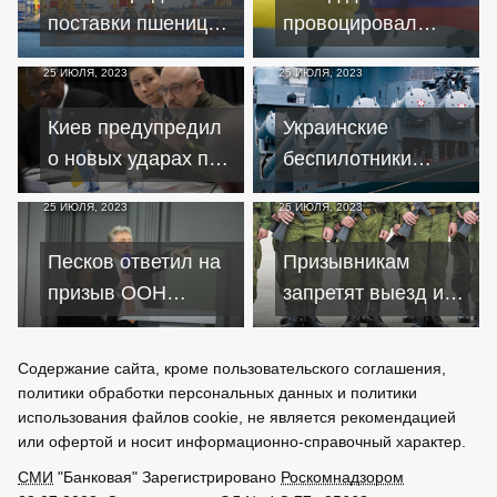
поставки пшеницы
провоцировал
тем, кто нуждается,
Россию и пустил
25 ИЮЛЯ, 2023
25 ИЮЛЯ, 2023
и без зерновой
Украину на убой –
сделки
постпред Эритреи
Киев предупредил
Украинские
о новых ударах по
беспилотники
Крыму и Крымскому
попытались
25 ИЮЛЯ, 2023
25 ИЮЛЯ, 2023
мосту
атаковать корабль
России в Черном
Песков ответил на
Призывникам
море
призыв ООН
запретят выезд из
вернуться к
России после
зерновой сделке –
публикации
Содержание сайта, кроме пользовательского соглашения,
это невозможно
повестки в реестре
политики обработки персональных данных и политики
использования файлов cookie, не является рекомендацией
или офертой и носит информационно-справочный характер.
СМИ
"Банковая" Зарегистрировано
Роскомнадзором