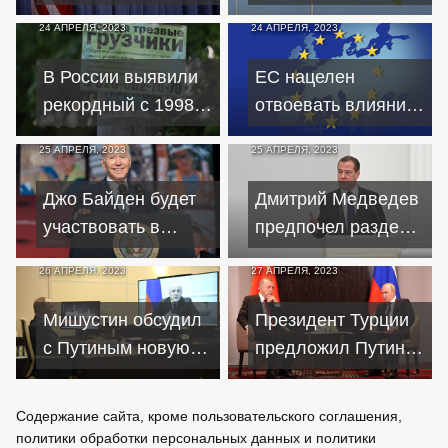
использованием
Украина должна
24 АПРЕЛЯ, 2023
24 АПРЕЛЯ, 2023
оружия США для
стать членом
ударов по РФ
альянса
В России выявили
ЕС нацелен
рекордный с 1998
отвоевать влияние
года дефицит
РФ на
25 АПРЕЛЯ, 2023
25 АПРЕЛЯ, 2023
сотрудников
дружественные
страны
Джо Байден будет
Дмитрий Медведев
участвовать в
предпочел раздел
президентских
Украины ее
26 АПРЕЛЯ, 2023
27 АПРЕЛЯ, 2023
выборах в 2024
вступлению в НАТО
году
Мишустин обсудил
Президент Турции
с Путиным новую
предложил Путину
модель
создать рабочую
государственного
группу по Украине
Содержание сайта, кроме пользовательского соглашения,
управления
политики обработки персональных данных и политики