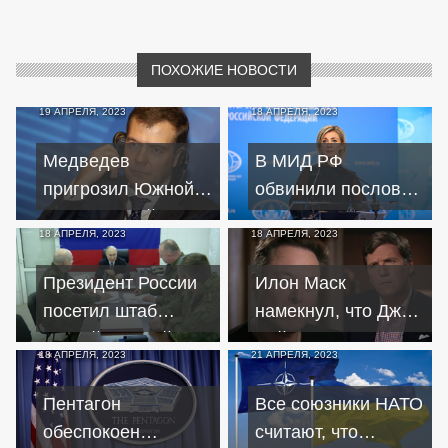
ПОХОЖИЕ НОВОСТИ
19 АПРЕЛЯ, 2023
18 АПРЕЛЯ, 2023
Медведев
В МИД РФ
пригрозил Южной
обвинили послов
Корее российским
Британии, США и
18 АПРЕЛЯ, 2023
18 АПРЕЛЯ, 2023
вооружением у
Канады во
КНДР
вмешательстве в
Президент России
Илон Маск
дела РФ
посетил штаб
намекнул, что Джо
российских войск
Байден не является
18 АПРЕЛЯ, 2023
21 АПРЕЛЯ, 2023
на Донбассе
здравомыслящим
человеком
Пентагон
Все союзники НАТО
обеспокоен
считают, что