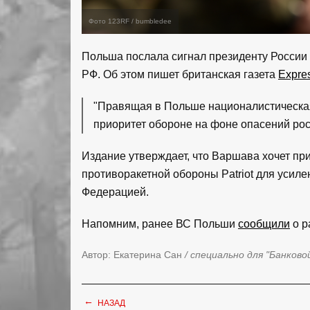
Фото 123RF / bumbledee
Польша послала сигнал президенту России 
РФ. Об этом пишет британская газета
Expre
"Правящая в Польше националистическая
приоритет обороне на фоне опасений рост
Издание утверждает, что Варшава хочет пр
противоракетной обороны Patriot для усиле
Федерацией.
Напомним, ранее ВС Польши
сообщили
о р
Автор: Екатерина Сан
/ специально для "Банково
←
НАЗАД