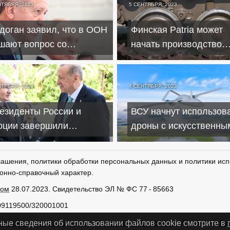
НТЯБРЯ, 2023
5 СЕНТЯБРЯ, 2023
доган заявил, что в ООН
Финская Patria может
шают вопрос со
начать производство
рахованием российских
вооружений на Украин
дов
НТЯБРЯ, 2023
4 СЕНТЯБРЯ, 2023
езиденты России и
ВСУ начнут использов
рции завершили
дроны с искусственны
реговоры в Сочи – итоги
интеллектом
лашения, политики обработки персональных данных и политики исп
онно-справочный характер.
ром
28.07.2023. Свидетельство ЭЛ № ФС 77 - 85663
09119500/320001001
тки персональных данных
Использование cookies
Сделано в
Ру
ные сведения об использовании файлов cookie смотрите в