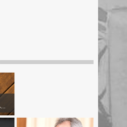
6 СЕНТЯБРЯ, 2023
Армения проведет
совместные с США учения
на своей территории
ь