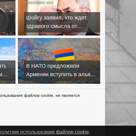
5 СЕНТЯБРЯ, 2023
Шойгу заявил, что ждет
здравого смысла от
е
министра обороны Украины
Умерова
4 СЕНТЯБРЯ, 2023
ать
В НАТО предложили
м
Армении вступить в альянс
– для "защиты"
ользования файлов cookie, не является
нетЛаб – Сайты и CRM
политике использования файлов cookie
.