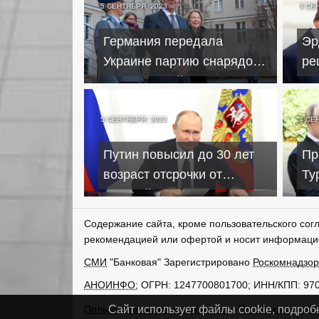
5 СЕНТЯБРЯ, 2023
5 СЕ
Германия передала
Эр
Украине партию снарядов
ре
для зенитной установки
ст
Gepard
су
5 СЕНТЯБРЯ, 2023
4 СЕ
Путин повысил до 30 лет
Пр
возраст отсрочки от
Ту
срочной службы для
пе
айтишников
Содержание сайта, кроме пользовательского сог
рекомендацией или офертой и носит информаци
СМИ
"Банковая" Зарегистрировано
Роскомнадзо
АНОИНФО
; ОГРН: 1247700801700; ИНН/КПП: 97
Пользовательское соглашение
Политика обрабо
Сайт использует файлы cookie, подроб