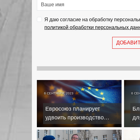
Я даю согласие на обработку персональ
политикой обработки персональных дан
ДОБАВИ
6 СЕНТЯБРЯ, 2023
6 СЕ
Евросоюз планирует
Бл
удвоить производство
дл
артиллерийских
Ку
боеприпасов