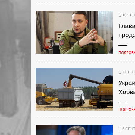
10 СЕН
Глава
прод
ПОДРОБ
7 СЕНТ
Украи
Хорв
ПОДРОБ
6 СЕНТ