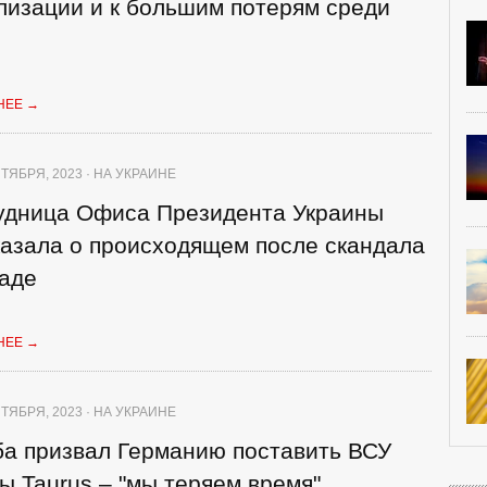
лизации и к большим потерям среди
НЕЕ
→
ТЯБРЯ, 2023 · НА УКРАИНЕ
удница Офиса Президента Украины
казала о происходящем после скандала
наде
НЕЕ
→
ТЯБРЯ, 2023 · НА УКРАИНЕ
ба призвал Германию поставить ВСУ
ы Taurus – "мы теряем время"