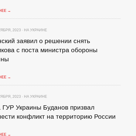
НЕЕ
→
ЯБРЯ, 2023 · НА УКРАИНЕ
ский заявил о решении снять
икова с поста министра обороны
ины
НЕЕ
→
ЯБРЯ, 2023 · НА УКРАИНЕ
а ГУР Украины Буданов призвал
нести конфликт на территорию России
НЕЕ
→