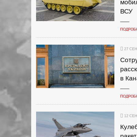
моби
ВСУ
ПОДРОБ
27 СЕН
Сотр
расс
в Ка
ПОДРОБ
12 СЕН
Куле
ракет