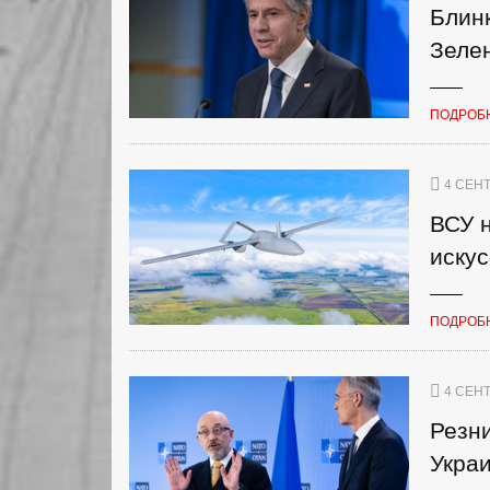
Блинк
Зеле
ПОДРОБ
4 СЕНТ
ВСУ н
иску
ПОДРОБ
4 СЕНТ
Резни
Укра